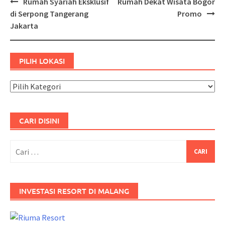
Post
Rumah Syariah Eksklusif
Rumah Dekat Wisata Bogor
navigation
di Serpong Tangerang
Promo
Jakarta
PILIH LOKASI
Pilih
Lokasi
CARI DISINI
Cari
untuk:
INVESTASI RESORT DI MALANG