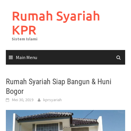
Skip
to
Rumah Syariah
content
KPR
Sistem Islami
Main Menu
Rumah Syariah Siap Bangun & Huni
Bogor
Mei 30, 2019
kprsyariah