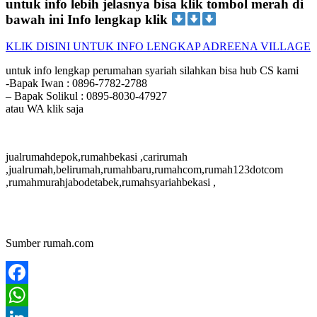
untuk info lebih jelasnya bisa klik tombol merah di
bawah ini Info lengkap klik
KLIK DISINI UNTUK INFO LENGKAP ADREENA VILLAGE
untuk info lengkap perumahan syariah silahkan bisa hub CS kami
-Bapak Iwan : 0896-7782-2788
– Bapak Solikul : 0895-8030-47927
atau WA klik saja
jualrumahdepok,rumahbekasi ,carirumah
,jualrumah,belirumah,rumahbaru,rumahcom,rumah123dotcom
,rumahmurahjabodetabek,rumahsyariahbekasi ,
Sumber rumah.com
Facebook