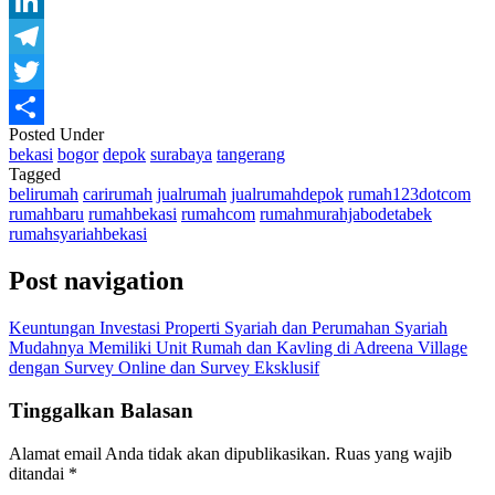
WhatsApp
LinkedIn
Telegram
Twitter
Posted Under
Share
bekasi
bogor
depok
surabaya
tangerang
Tagged
belirumah
carirumah
jualrumah
jualrumahdepok
rumah123dotcom
rumahbaru
rumahbekasi
rumahcom
rumahmurahjabodetabek
rumahsyariahbekasi
Post navigation
Keuntungan Investasi Properti Syariah dan Perumahan Syariah
Mudahnya Memiliki Unit Rumah dan Kavling di Adreena Village
dengan Survey Online dan Survey Eksklusif
Tinggalkan Balasan
Alamat email Anda tidak akan dipublikasikan.
Ruas yang wajib
ditandai
*