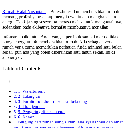
Rumah Halal Nusantara
– Beres-beres dan membersihkan rumah
memang profesi yang cukup menyita waktu dan menghabiskan
energi. Tidak jarang seseorang merasa malas untuk mengawalinya,
sedangkan pada akibatnya bernafsu membuatnya mengilap.
Infomarsi baik untuk Anda yang supersibuk sampai merasa tidak
punya energi untuk membersihkan rumah. Ada sebagian zona
rumah yang cuma memerlukan perhatian Anda minimal satu bulan
sekali, pun ada yang boleh dibersihkan satu tahun sekali. Ini di
antaranya :
Table of Contents
1. Watertorrent
2. Talang air
3. Furnitur outdoor di selasar belakang
4. Tirai jendela
5. Pengering di mesin cuci
6. Kanopi
Bingung cari rumah yang sudah jelas syariahnya dan aman
untuk agen propertinya ? tenaaaangg kini ada solusinya ,