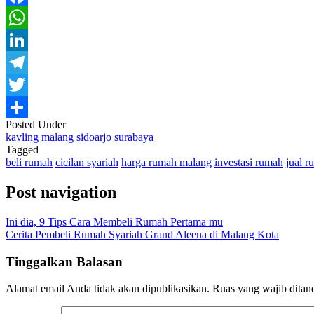
Facebook
WhatsApp
LinkedIn
Telegram
Twitter
Posted Under
Share
kavling
malang
sidoarjo
surabaya
Tagged
beli rumah
cicilan syariah
harga rumah malang
investasi rumah
jual r
Post navigation
Ini dia, 9 Tips Cara Membeli Rumah Pertama mu
Cerita Pembeli Rumah Syariah Grand Aleena di Malang Kota
Tinggalkan Balasan
Alamat email Anda tidak akan dipublikasikan.
Ruas yang wajib ditan