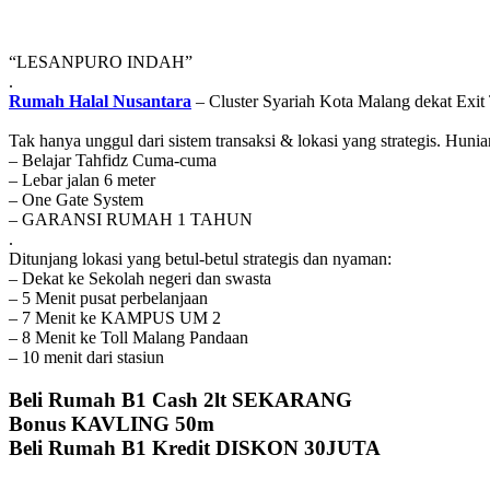
“LESANPURO INDAH”⁣⁣
.⁣⁣
Rumah Halal Nusantara
– Cluster Syariah Kota Malang dekat Exit 
Tak hanya unggul dari sistem transaksi & lokasi yang strategis. H
– Belajar Tahfidz Cuma-cuma
– Lebar jalan 6 meter⁣⁣
– One Gate System⁣⁣
– GARANSI RUMAH 1 TAHUN⁣⁣
⁣⁣.
Ditunjang lokasi yang betul-betul strategis dan nyaman:⁣⁣
– Dekat ke Sekolah negeri dan swasta⁣⁣
– 5 Menit pusat perbelanjaan⁣⁣
– 7 Menit ke KAMPUS UM 2⁣⁣
– 8 Menit ke Toll Malang Pandaan⁣⁣
– 10 menit dari stasiun ⁣⁣
Beli Rumah B1 Cash 2lt SEKARANG ⁣⁣
Bonus KAVLING 50m⁣⁣
Beli Rumah B1 Kredit DISKON 30JUTA⁣⁣