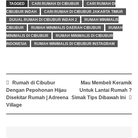
TAGGED
CARI RUMAH DI CIBUBUR
CARI RUMAH DI
CIBUBUR INDAH
CARI RUMAH DI CIBUBUR JAKARTA TIMUR
DIJUAL RUMAH DI CIBUBUR INDAH 2
RUMAH MINIMALIS
CIBUBUR
RUMAH MINIMALIS DAERAH CIBUBUR
RUMAH
MINIMALIS DI CIBUBUR
RUMAH MINIMALIS DI CIBUBUR
INDONESIA
RUMAH MINIMALIS DI CIBUBUR INSTAGRAM
Rumah di Cibubur
Mau Membeli Keramik
Dengan Pepohonan Hijau
Untuk Lantai Rumah ?
Disekitar Rumah | Adreena
Simak Tips Dibawah Ini
Village