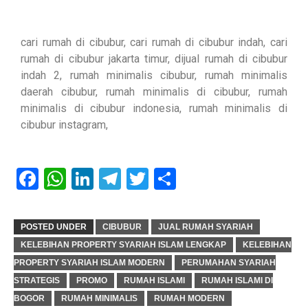
cari rumah di cibubur, cari rumah di cibubur indah, cari
rumah di cibubur jakarta timur, dijual rumah di cibubur
indah 2, rumah minimalis cibubur, rumah minimalis
daerah cibubur, rumah minimalis di cibubur, rumah
minimalis di cibubur indonesia, rumah minimalis di
cibubur instagram,
Facebook
WhatsApp
LinkedIn
Telegram
Twitter
Share
POSTED UNDER
CIBUBUR
JUAL RUMAH SYARIAH
KELEBIHAN PROPERTY SYARIAH ISLAM LENGKAP
KELEBIHAN
PROPERTY SYARIAH ISLAM MODERN
PERUMAHAN SYARIAH
STRATEGIS
PROMO
RUMAH ISLAMI
RUMAH ISLAMI DI
BOGOR
RUMAH MINIMALIS
RUMAH MODERN