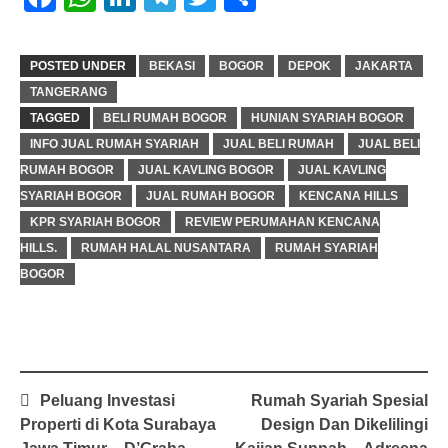
POSTED UNDER
BEKASI
BOGOR
DEPOK
JAKARTA
TANGERANG
TAGGED
BELI RUMAH BOGOR
HUNIAN SYARIAH BOGOR
INFO JUAL RUMAH SYARIAH
JUAL BELI RUMAH
JUAL BELI
RUMAH BOGOR
JUAL KAVLING BOGOR
JUAL KAVLING
SYARIAH BOGOR
JUAL RUMAH BOGOR
KENCANA HILLS
KPR SYARIAH BOGOR
REVIEW PERUMAHAN KENCANA
HILLS.
RUMAH HALAL NUSANTARA
RUMAH SYARIAH
BOGOR
Peluang Investasi
Rumah Syariah Spesial
Properti di Kota Surabaya
Design Dan Dikelilingi